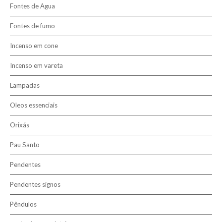
Fontes de Agua
6mm
Fontes de fumo
8mm
10mm
Incenso em cone
Incenso em vareta
Lampadas
Oleos essenciais
Orixás
Pau Santo
Pendentes
Pendentes signos
Pêndulos