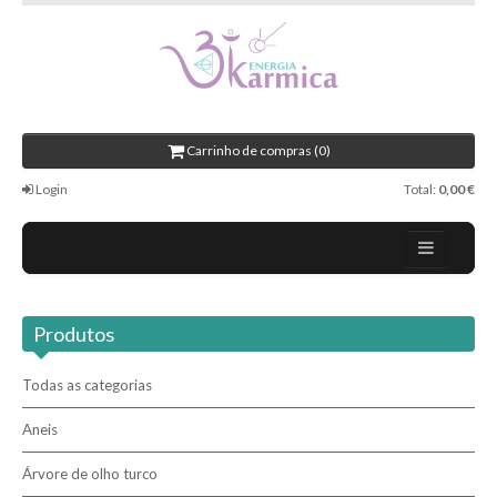
Carrinho de compras (0)
Login
Total:
0,00 €
Contactos
Produtos
Novidades
Revenda / Profissionais
Todas as categorias
Aneis
Pesquisar
Árvore de olho turco