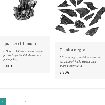
quartzo titanium
Cianita negra
O Quartzo Titânio é uma pedra que
projeta força, habilidade mental e
A Cianita Negra, também conhecida
poder físico, a
por Vassourinha de Bruxa.É uma
6,00 €
pedra que possui um
3,30 €
1
2
3
>