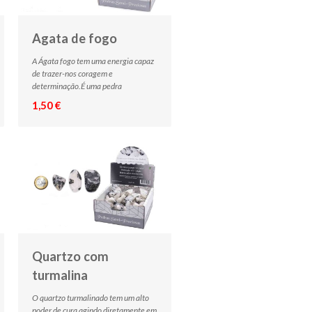
Agata de fogo
A Ágata fogo tem uma energia capaz
de trazer-nos coragem e
determinação.É uma pedra
1,50 €
Quartzo com
turmalina
O quartzo turmalinado tem um alto
poder de cura agindo diretamente em