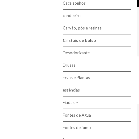
Caça sonhos
candeeiro
Carvão, pós e resinas
Cristais de bolso
Desodorizante
Drusas
Ervas e Plantas
essências
Fiadas
Fontes de Agua
6mm
Fontes de fumo
8mm
10mm