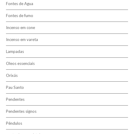
Fontes de Agua
6mm
Fontes de fumo
8mm
10mm
Incenso em cone
Incenso em vareta
Lampadas
Oleos essenciais
Orixás
Pau Santo
Pendentes
Pendentes signos
Pêndulos