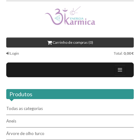
Carrinho de compras (0)
Login
Total:
0,00 €
Contactos
Produtos
Novidades
Revenda / Profissionais
Todas as categorias
Aneis
Pesquisar
Árvore de olho turco