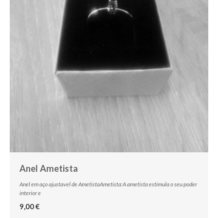
Anel Ametista
Anel em aço ajustavel de AmetistaAmetista:A ametista estimula o seu poder
interior e
9,00 €