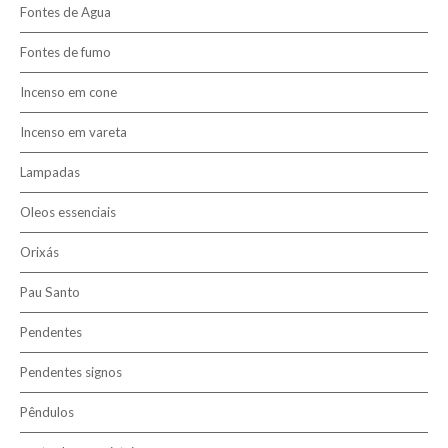
Fontes de Agua
6mm
Fontes de fumo
8mm
10mm
Incenso em cone
Incenso em vareta
Lampadas
Oleos essenciais
Orixás
Pau Santo
Pendentes
Pendentes signos
Pêndulos