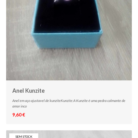
Anel Kunzite
Anel em aço ajustavel de kunziteKunzite:A Kunzite é uma pedra calmante de
amor inco
9,60 €
SEM STOCK