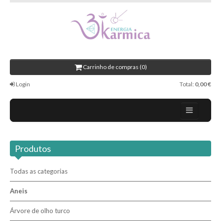
Carrinho de compras (0)
Login
Total:
0,00 €
Contactos
Produtos
Novidades
Revenda / Profissionais
Todas as categorias
Aneis
Pesquisar
Árvore de olho turco