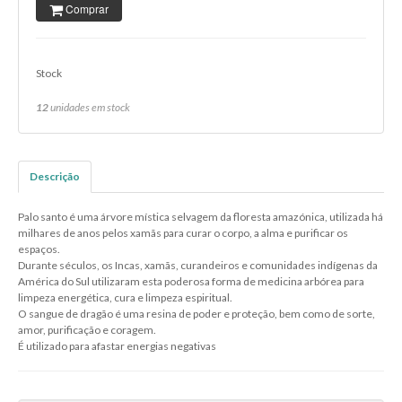
Comprar
Stock
12
unidades em stock
Descrição
Palo santo é uma árvore mística selvagem da floresta amazónica, utilizada há
milhares de anos pelos xamãs para curar o corpo, a alma e purificar os
espaços.
Durante séculos, os Incas, xamãs, curandeiros e comunidades indígenas da
América do Sul utilizaram esta poderosa forma de medicina arbórea para
limpeza energética, cura e limpeza espiritual.
O sangue de dragão é uma resina de poder e proteção, bem como de sorte,
amor, purificação e coragem.
É utilizado para afastar energias negativas