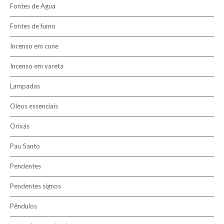
Fontes de Agua
6mm
Fontes de fumo
8mm
10mm
Incenso em cone
Incenso em vareta
Lampadas
Oleos essenciais
Orixás
Pau Santo
Pendentes
Pendentes signos
Pêndulos