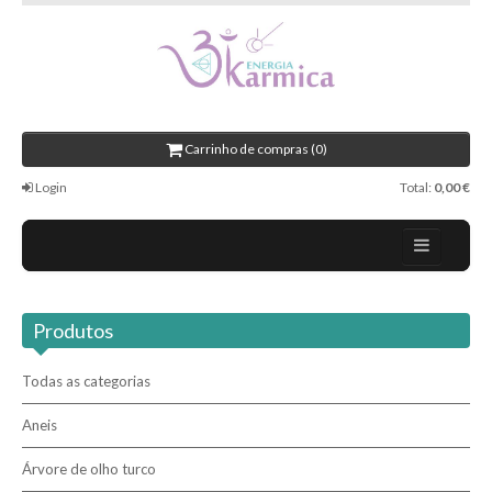
Carrinho de compras (0)
Login
Total:
0,00 €
Contactos
Produtos
Novidades
Revenda / Profissionais
Todas as categorias
Aneis
Pesquisar
Árvore de olho turco